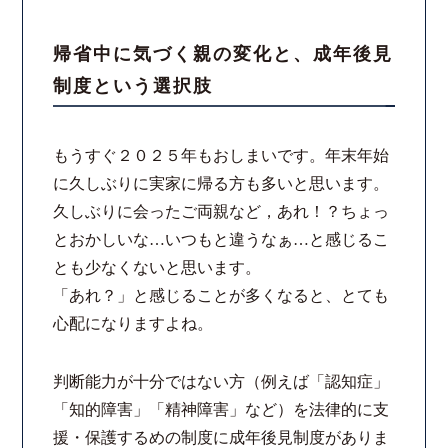
スタッフ紹介
帰省中に気づく親の変化と、成年後見
制度という選択肢
ご相談の流れ
弁護士費用
もうすぐ２０２５年もおしまいです。年末年始
に久しぶりに実家に帰る方も多いと思います。
解決事例
久しぶりに会ったご両親など，あれ！？ちょっ
とおかしいな…いつもと違うなぁ…と感じるこ
お客様の声
とも少なくないと思います。
「あれ？」と感じることが多くなると、とても
採用情報
心配になりますよね。
スタッフインタビュー
判断能力が十分ではない方（例えば「認知症」
「知的障害」「精神障害」など）を法律的に支
カウンセリング
援・保護するめの制度に成年後見制度がありま