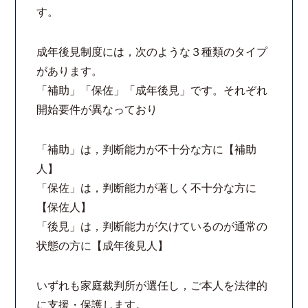
す。
法律相談継続サポートプラン
成年後見制度には，次のような３種類のタイプ
よくあるご質問
があります。
「補助」「保佐」「成年後見」です。それぞれ
リモート相談
開始要件が異なっており
お知らせ
「補助」は，判断能力が不十分な方に【補助
人】
弁護士ブログ
「保佐」は，判断能力が著しく不十分な方に
【保佐人】
法律相談コラム
「後見」は，判断能力が欠けているのが通常の
状態の方に【成年後見人】
サマークラーク・ウィンタークラーク募集
いずれも家庭裁判所が選任し，ご本人を法律的
衛生対策の強化
に支援・保護します。