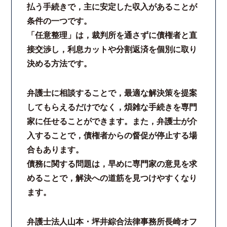
払う手続きで，主に安定した収入があることが
法律相談継続サポートプラン
条件の一つです。
「任意整理」は，裁判所を通さずに債権者と直
よくあるご質問
接交渉し，利息カットや分割返済を個別に取り
決める方法です。
リモート相談
弁護士に相談することで，最適な解決策を提案
お知らせ
してもらえるだけでなく，煩雑な手続きを専門
家に任せることができます。また，弁護士が介
弁護士ブログ
入することで，債権者からの督促が停止する場
合もあります。
法律相談コラム
債務に関する問題は，早めに専門家の意見を求
めることで，解決への道筋を見つけやすくなり
サマークラーク・ウィンタークラーク募集
ます。
衛生対策の強化
弁護士法人山本・坪井綜合法律事務所長崎オフ