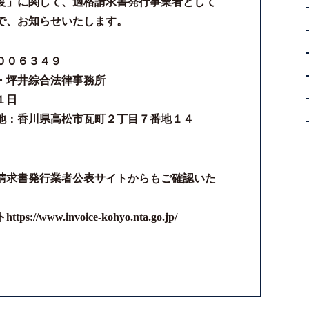
度」に関して、適格請求書発行事業者として
で、お知らせいたします。
００６３４９
坪井綜合法律事務所
１日
地：香川県高松市瓦町２丁目７番地１４
請求書発行業者公表サイトからもご確認いた
www.invoice-kohyo.nta.go.jp/