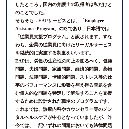
したところ，国内の弁護士の取得者は私だけと
法律相談継続サポートプラン
のことでした。
そもそも，EAPサービスとは、「Employee
よくあるご質問
Assistance Program」の略であり、日本語では
「従業員支援プログラム」と訳されます。すな
リモート相談
わち、企業の従業員に向けたリーガルサービス
を継続的に実施する制度をいいます。
お知らせ
EAPは、労働の生産性の向上を図るべく、健康
問題、夫婦問題、家族問題、経済的問題、薬物
弁護士ブログ
問題、法律問題、情緒的問題、ストレス等の仕
事のパフォーマンスに影響を与え得る問題を含
法律相談コラム
む個人的な問題を特定して解決することを支援
するために設計された職場のプログラムです。
サマークラーク・ウィンタークラーク募集
これまでは、診療内科やカウンセラー等のメン
タルヘルスケアが中心となっていましたが、昨
衛生対策の強化
今では、上記いずれの問題においても法律問題