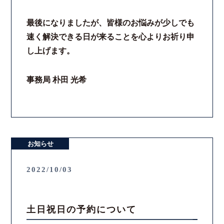
法律相談継続サポートプラン
最後になりましたが、皆様のお悩みが少しでも
速く解決できる日が来ることを心よりお祈り申
よくあるご質問
し上げます。
リモート相談
事務局 朴田 光希
お知らせ
弁護士ブログ
お知らせ
法律相談コラム
2022/10/03
サマークラーク・ウィンタークラーク募集
土日祝日の予約について
衛生対策の強化