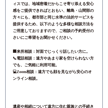
ィスでは、地域密着だからこそ寄り添える安心
法律相談継続サポートプラン
感をご提供できればとおもい、離島・山間部の
方々にも、都市部と同じ水準の法的サービスを
よくあるご質問
提供するため、以下のような多様な相談方法を
ご用意しておりますので、ご相談の予約受付の
リモート相談
さいにご希望をお聞かせください。
お知らせ
🏢来所相談：対面でじっくり話したい方に。
📞電話相談：遠方やあまり家を空けられない方
弁護士ブログ
でも、ご気軽に利用可能。
💻Zoom相談：遠方でも顔を見ながら安心のオ
法律相談コラム
ンライン相談。
サマークラーク・ウィンタークラーク募集
衛生対策の強化
遺産や相続について遠方に住む親族との手続き