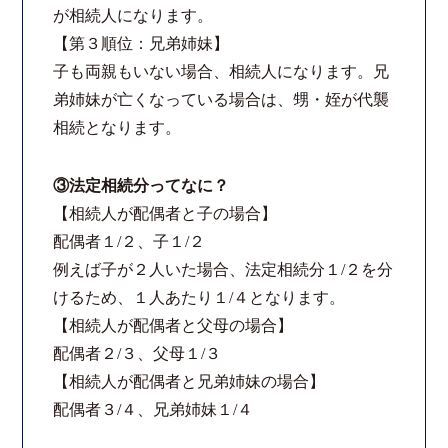
が相続人になります。
コロナと労働問題
【第３順位：兄弟姉妹】
子も両親もいない場合、相続人になります。兄
資料ダウンロード
弟姉妹が亡くなっている場合は、甥・姪が代襲
相続となります。
お問い合わせフォーム
③法定相続分ってなに？
プライバシーポリシー
【相続人が配偶者と子の場合】
配偶者１/２、子１/２
お電話はこちらから
例えば子が２人いた場合、法定相続分１/２を分
けるため、１人あたり１/４となります。
【相続人が配偶者と父母の場合】
配偶者２/３、父母１/３
【相続人が配偶者と兄弟姉妹の場合】
配偶者３/４、兄弟姉妹１/４