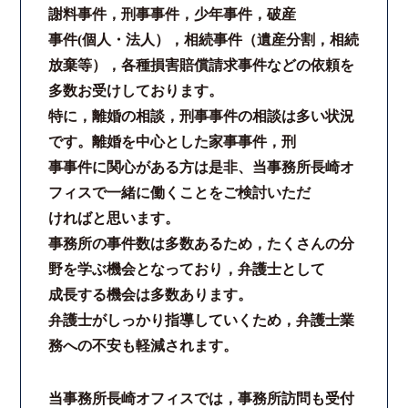
謝料事件，刑事事件，少年事件，破産
法律相談継続サポートプラン
事件(個人・法人），相続事件（遺産分割，相続
放棄等），各種損害賠償請求事件などの依頼を
よくあるご質問
多数お受けしております。
特に，離婚の相談，刑事事件の相談は多い状況
リモート相談
です。離婚を中心とした家事事件，刑
事事件に関心がある方は是非、当事務所長崎オ
お知らせ
フィスで一緒に働くことをご検討いただ
ければと思います。
弁護士ブログ
事務所の事件数は多数あるため，たくさんの分
野を学ぶ機会となっており，弁護士として
法律相談コラム
成長する機会は多数あります。
弁護士がしっかり指導していくため，弁護士業
サマークラーク・ウィンタークラーク募集
務への不安も軽減されます。
衛生対策の強化
当事務所長崎オフィスでは，事務所訪問も受付