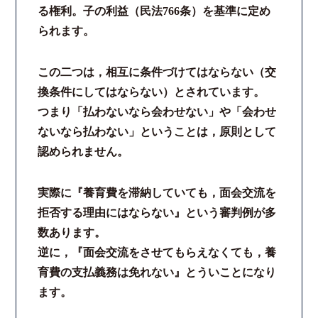
る権利。子の利益（民法766条）を基準に定め
法律相談継続サポートプラン
られます。
よくあるご質問
この二つは，相互に条件づけてはならない（交
換条件にしてはならない）とされています。
リモート相談
つまり「払わないなら会わせない」や「会わせ
ないなら払わない」ということは，原則として
お知らせ
認められません。
弁護士ブログ
実際に『養育費を滞納していても，面会交流を
拒否する理由にはならない』という審判例が多
法律相談コラム
数あります。
逆に，『面会交流をさせてもらえなくても，養
サマークラーク・ウィンタークラーク募集
育費の支払義務は免れない』とういことになり
ます。
衛生対策の強化