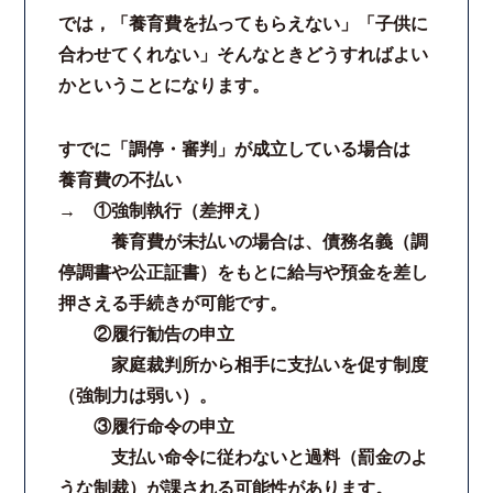
では，「養育費を払ってもらえない」「子供に
コロナと労働問題
合わせてくれない」そんなときどうすればよい
かということになります。
資料ダウンロード
すでに「調停・審判」が成立している場合は
お問い合わせフォーム
養育費の不払い
→ ①強制執行（差押え）
プライバシーポリシー
養育費が未払いの場合は、債務名義（調
停調書や公正証書）をもとに給与や預金を差し
お電話はこちらから
押さえる手続きが可能です。
②履行勧告の申立
家庭裁判所から相手に支払いを促す制度
（強制力は弱い）。
③履行命令の申立
支払い命令に従わないと過料（罰金のよ
うな制裁）が課される可能性があります。