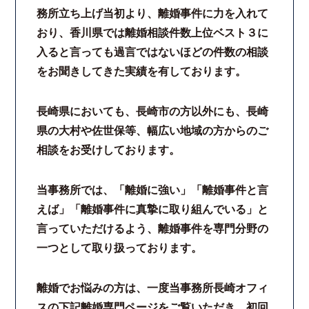
務所立ち上げ当初より、離婚事件に力を入れて
法律相談継続サポートプラン
おり、香川県では離婚相談件数上位ベスト３に
入ると言っても過言ではないほどの件数の相談
よくあるご質問
をお聞きしてきた実績を有しております。
リモート相談
長崎県においても、長崎市の方以外にも、長崎
県の大村や佐世保等、幅広い地域の方からのご
お知らせ
相談をお受けしております。
弁護士ブログ
当事務所では、「離婚に強い」「離婚事件と言
えば」「離婚事件に真摯に取り組んでいる」と
法律相談コラム
言っていただけるよう、離婚事件を専門分野の
一つとして取り扱っております。
サマークラーク・ウィンタークラーク募集
離婚でお悩みの方は、一度当事務所長崎オフィ
衛生対策の強化
スの下記離婚専門ページをご覧いただき、初回