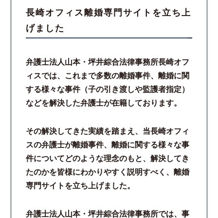
長崎オフィス離婚専門サイトを立ち上
スタッフ紹介
げました
ご相談の流れ
弁護士法人山本・坪井綜合法律事務所長崎オフ
弁護士費用
ィスでは、これまで多数の離婚事件、離婚に関
する様々な事件（子の引き渡しや監護者指定）
解決事例
などを解決した弁護士が在籍しております。
お客様の声
その解決してきた実績を踏まえ、当長崎オフィ
スの弁護士が離婚事件、離婚に関する様々な事
採用情報
件についてどのような理念のもと、解決してき
たのかを皆様にわかりやすく説明すべく、離婚
スタッフインタビュー
専門サイトを立ち上げました。
カウンセリング
弁護士法人山本・坪井綜合法律事務所では、事