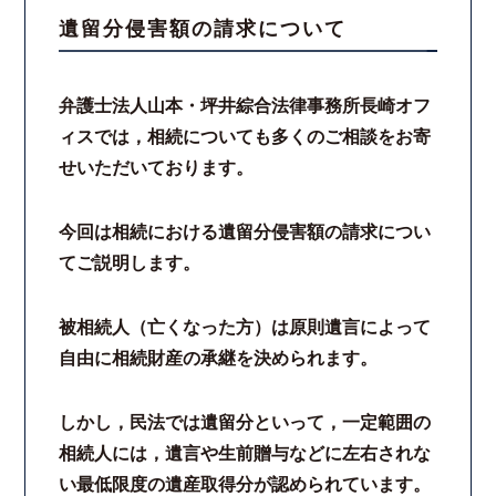
遺留分侵害額の請求について
スタッフ紹介
弁護士法人山本・坪井綜合法律事務所長崎オフ
ご相談の流れ
ィスでは，相続についても多くのご相談をお寄
せいただいております。
弁護士費用
解決事例
今回は相続における遺留分侵害額の請求につい
てご説明します。
お客様の声
被相続人（亡くなった方）は原則遺言によって
採用情報
自由に相続財産の承継を決められます。
スタッフインタビュー
しかし，民法では遺留分といって，一定範囲の
相続人には，遺言や生前贈与などに左右されな
カウンセリング
い最低限度の遺産取得分が認められています。