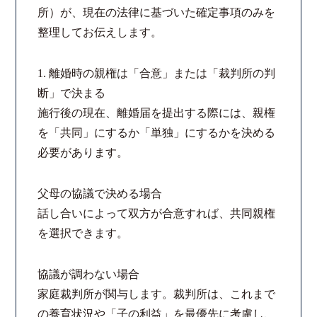
所）が、現在の法律に基づいた確定事項のみを
法律相談継続サポートプラン
整理してお伝えします。
よくあるご質問
1. 離婚時の親権は「合意」または「裁判所の判
断」で決まる
リモート相談
施行後の現在、離婚届を提出する際には、親権
を「共同」にするか「単独」にするかを決める
お知らせ
必要があります。
弁護士ブログ
父母の協議で決める場合
話し合いによって双方が合意すれば、共同親権
法律相談コラム
を選択できます。
サマークラーク・ウィンタークラーク募集
協議が調わない場合
家庭裁判所が関与します。裁判所は、これまで
衛生対策の強化
の養育状況や「子の利益」を最優先に考慮し、