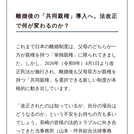
スタッフ紹介
離婚後の「共同親権」導入へ。法改正
で何が変わるのか？
ご相談の流れ
弁護士費用
これまで日本の離婚制度は、父母のどちらか一
方が親権を持つ「単独親権」に限られてきまし
解決事例
た。しかし、2026年（令和8年）4月1日より改
正民法が施行され、離婚後も父母双方が親権を
お客様の声
持つ「共同親権」を選択できる新しい制度が本
格的に動き出しています。
採用情報
「改正されたのは知っているが、自分の場合は
スタッフインタビュー
どうなるのか」という不安をお持ちの方も多い
でしょう。長崎の皆様の法的トラブルに向き合
カウンセリング
ってきた当事務所（山本・坪井綜合法律事務