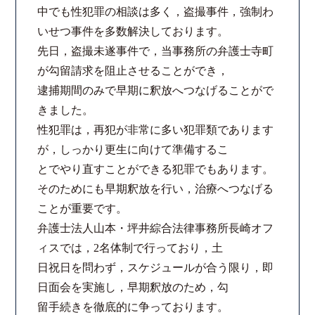
中でも性犯罪の相談は多く，盗撮事件，強制わ
法律相談継続サポートプラン
いせつ事件を多数解決しております。
先日，盗撮未遂事件で，当事務所の弁護士寺町
よくあるご質問
が勾留請求を阻止させることができ，
逮捕期間のみで早期に釈放へつなげることがで
リモート相談
きました。
性犯罪は，再犯が非常に多い犯罪類であります
お知らせ
が，しっかり更生に向けて準備するこ
とでやり直すことができる犯罪でもあります。
弁護士ブログ
そのためにも早期釈放を行い，治療へつなげる
ことが重要です。
法律相談コラム
弁護士法人山本・坪井綜合法律事務所長崎オフ
ィスでは，2名体制で行っており，土
サマークラーク・ウィンタークラーク募集
日祝日を問わず，スケジュールが合う限り，即
日面会を実施し，早期釈放のため，勾
衛生対策の強化
留手続きを徹底的に争っております。