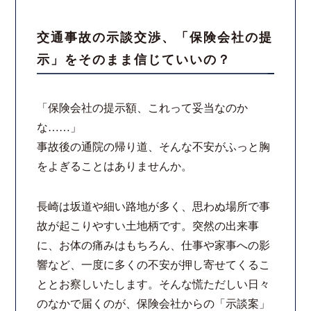
スタッフ紹介
交通事故の示談交渉、「保険会社の提
示」をそのまま信じていいの？
ご相談の流れ
弁護士費用
「保険会社の提示額、これって妥当なのか
な……」
解決事例
事故後の通院の帰り道、そんな不安がふっと胸
をよぎることはありませんか。
お客様の声
長崎は坂道や細い路地が多く、思わぬ場所で事
採用情報
故が起こりやすい土地柄です。突然の出来事
に、お体の痛みはもちろん、仕事や家事への影
スタッフインタビュー
響など、一度に多くの不安が押し寄せてくるこ
ととお察しいたします。そんな慌ただしい日々
カウンセリング
のなかで届くのが、保険会社からの「示談案」