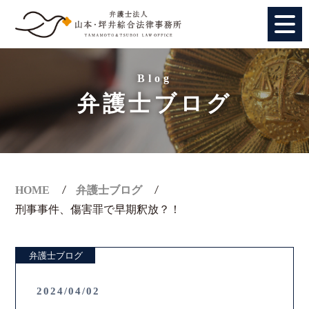
HOME
Blog
弁護士ブログ
個人のお客様
法人のお客様
事務所紹介
HOME
弁護士ブログ
刑事事件、傷害罪で早期釈放？！
アクセス
弁護士ブログ
弁護士紹介
2024/04/02
特別顧問