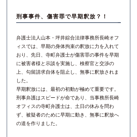
スタッフ紹介
刑事事件、傷害罪で早期釈放？！
ご相談の流れ
弁護士法人山本・坪井綜合法律事務所長崎オフ
ィスでは、早期の身体拘束の釈放に力を入れて
弁護士費用
おり、先日、寺町弁護士が傷害罪の事件を早期
に被害者様と示談を実施し、検察官と交渉の
解決事例
上、勾留請求自体を阻止し、無事に釈放されま
した。
お客様の声
早期釈放には、最初の初動が極めて重要です。
刑事弁護はスピードが命であり、当事務所長崎
採用情報
オフィスの寺町弁護士は、土日の休みを問わ
ず、被疑者のために早期に動き、無事に釈放へ
スタッフインタビュー
の道を作りました。
カウンセリング