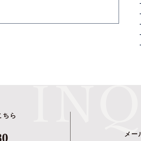
こちら
80
メー