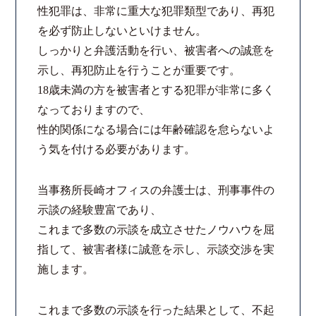
性犯罪は、非常に重大な犯罪類型であり、再犯
法律相談継続サポートプラン
を必ず防止しないといけません。
しっかりと弁護活動を行い、被害者への誠意を
よくあるご質問
示し、再犯防止を行うことが重要です。
18歳未満の方を被害者とする犯罪が非常に多く
リモート相談
なっておりますので、
性的関係になる場合には年齢確認を怠らないよ
お知らせ
う気を付ける必要があります。
弁護士ブログ
当事務所長崎オフィスの弁護士は、刑事事件の
示談の経験豊富であり、
法律相談コラム
これまで多数の示談を成立させたノウハウを屈
指して、被害者様に誠意を示し、示談交渉を実
サマークラーク・ウィンタークラーク募集
施します。
衛生対策の強化
これまで多数の示談を行った結果として、不起